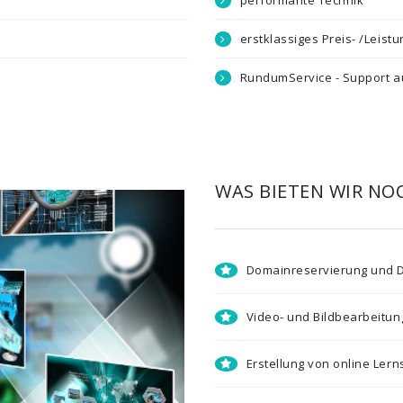
performante Technik
erstklassiges Preis- /Leist
RundumService - Support au
WAS BIETEN WIR NO
Domainreservierung und 
Video- und Bildbearbeitun
Erstellung von online Ler