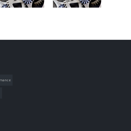
rmance
O