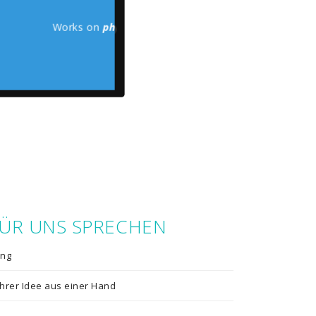
 on
desktops
Works on
Works on
phones
tablets
FÜR UNS SPRECHEN
ung
hrer Idee aus einer Hand