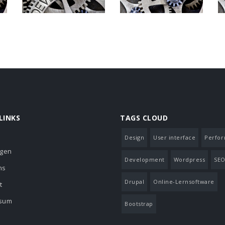
LINKS
TAGS CLOUD
Design
User interface
Perfo
ngen
Development
Wordpress
SE
ns
Drupal
Online-Lernsoftware
t
sum
Bootstrap