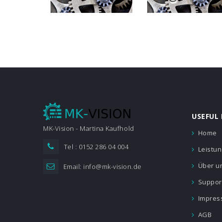
USEFUL 
MK-Vision - Martina Kaufhold
Home
Tel : 0152 286 04 004
Leistu
Über u
Email: info@mk-vision.de
Suppor
Impres
AGB