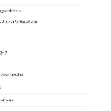
ungsverhältnis
ch nach Fertigstellung
CH?
Domainhosting
g
nsoftware